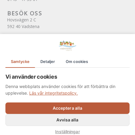
BESÖK OSS
Hovsvägen 2 C
592 40 Vadstena
ÖPPETTIDER
Tisdag och onsdag kl. 10.00–12.00
(Övriga dagar tar vi emot endast bokade besök)
Samtycke
Detaljer
Om cookies
SOCIALA MEDIER
Facebook
Vi använder cookies
Denna webbplats använder cookies för att förbättra din
upplevelse.
Läs vår integritetspolicy.
Acceptera alla
Avvisa alla
Inställningar