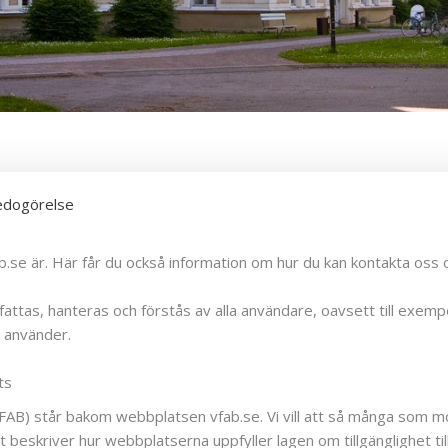
redogörelse
fab.se är. Här får du också information om hur du kan kontakta oss
pfattas, hanteras och förstås av alla användare, oavsett till exem
 använder.
ts
AB) står bakom webbplatsen vfab.se. Vi vill att så många som mö
skriver hur webbplatserna uppfyller lagen om tillgänglighet till d