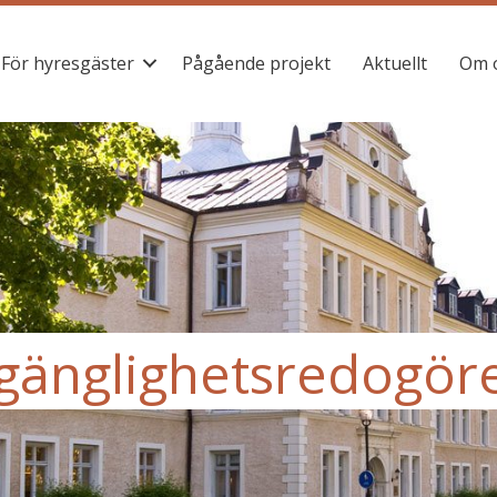
För hyresgäster
Pågående projekt
Aktuellt
Om 
lgänglighets­redogör