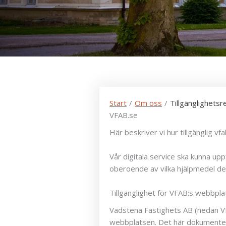
Start
/
Om oss
/
Tillgänglighets
VFAB.se
Här beskriver vi hur tillgänglig v
Vår digitala service ska kunna up
oberoende av vilka hjälpmedel de
Tillgänglighet för VFAB:s webbpla
Vadstena Fastighets AB (nedan VF
webbplatsen. Det här dokumentet be