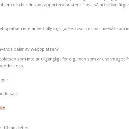
oblem och hur du kan rapportera brister till oss så att vi kan åtg
bplatsen inte är helt tillgängliga. Se avsnittet om innehåll som in
använda delar av webbplatsen?
platsen som inte är tillgängligt för dig, men som är undantaget 
meddela oss.
agar.
ande sätt:
.se
 tillgänglighet