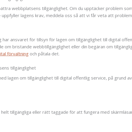
örbättra webbplatsens tillgänglighet. Om du upptäcker problem som
te uppfyller lagens krav, meddela oss så att vi får veta att problem
har ansvaret för tillsyn för lagen om tillgänglighet till digital offe
e om bristande webbtillgänglighet eller din begäran om tillgängli
tal förvaltning
och påtala det.
ens tillgänglighet
ed lagen om tillgänglighet till digital offentlig service, på grund 
helt tillgängliga eller rätt taggade för att fungera med skärmläsa