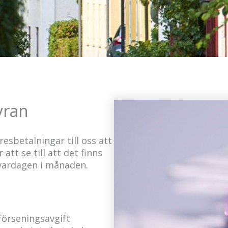
yran
sbetalningar till oss att
tt se till att det finns
 vardagen i månaden.
förseningsavgift