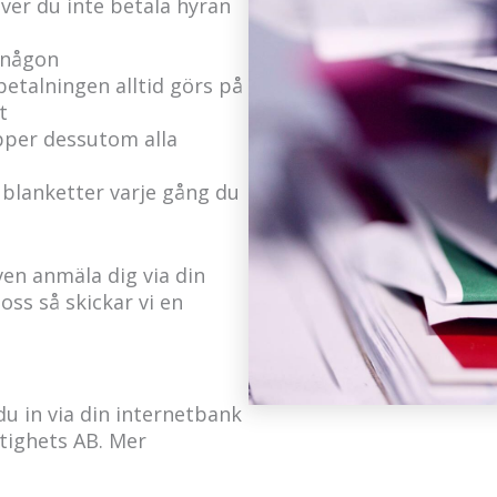
ver du inte betala hyran
 någon
betalningen alltid görs på
t
pper dessutom alla
 blanketter varje gång du
ven anmäla dig via din
oss så skickar vi en
 du in via din internetbank
tighets AB. Mer