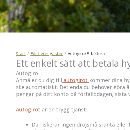
Start
/
För hyresgäster
/
Autogiro/E-faktura
Ett enkelt sätt att betala h
Autogiro
Anmäler du dig till
autogirot
kommer dina hyre
ske automatiskt. Det enda du behöver göra är a
pengar på ditt konto på förfallodagen, sista
Autogirot
är en trygg tjänst:
Du riskerar ingen dröjsmålsränta eller 