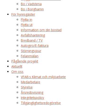
Bo i Vadstena
Bo i Borghamn
För hyresgäster
Flytta in
Flytta ut
Information om din bostad
Avfallshantering
Bredband / TV
Autogiro/E-faktura
Störningsjour
Felanmälan
Pågående projekt
Aktuellt
Om oss
VFAB:s Klimat och miljöarbete
Medarbetare
Styrelse
Årsredovisning
Integritetspolicy
Tillgänglighetsredogörelse