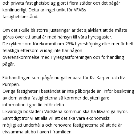
och privata fastighetsbolag gjort i flera städer och det pågår
kontinuerligt. Detta är inget unikt för VFABs
fastighetsbestånd.
Om det skulle bli större justeringar är det självklart att de måste
göras över ett antal år med hänsyn till våra hyresgäster.
De rykten som förekommit om 25% hyreshöjning eller mer är helt
felaktiga eftersom vi idag inte har någon
överenskommelse med Hyresgästföreningen och förhandling
pågår.
Förhandlingen som pågår nu gäller bara för Kv. Karpen och Kv.
Pumpen.
Övriga fastigheter i beståndet är inte påbörjade än. Inför besiktning
av dom andra fastigheterna så kommer det ytterligare
information i god tid inför detta.
Likvärdiga bostäder i Vadstena kommun ska ha likvärdiga hyror.
Samtidigt tror vi att alla vill att det ska vara ekonomiskt
möjligt att underhålla och renovera fastigheterna så att de är
trivsamma att bo i även i framtiden.