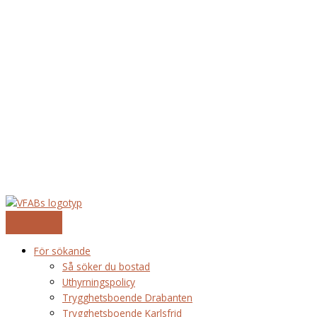
Hoppa
till
innehåll
För sökande
Så söker du bostad
Uthyrningspolicy
Trygghetsboende Drabanten
Trygghetsboende Karlsfrid