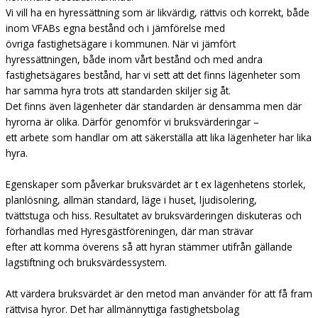
Vi vill ha en hyressättning som är likvärdig, rättvis och korrekt, både
inom VFABs egna bestånd och i jämförelse med
övriga fastighetsägare i kommunen. När vi jämfört
hyressättningen, både inom vårt bestånd och med andra
fastighetsägares bestånd, har vi sett att det finns lägenheter som
har samma hyra trots att standarden skiljer sig åt.
Det finns även lägenheter där standarden är densamma men där
hyrorna är olika. Därför genomför vi bruksvärderingar –
ett arbete som handlar om att säkerställa att lika lägenheter har lika
hyra.
Egenskaper som påverkar bruksvärdet är t ex lägenhetens storlek,
planlösning, allmän standard, läge i huset, ljudisolering,
tvättstuga och hiss. Resultatet av bruksvärderingen diskuteras och
förhandlas med Hyresgästföreningen, där man strävar
efter att komma överens så att hyran stämmer utifrån gällande
lagstiftning och bruksvärdessystem.
Att värdera bruksvärdet är den metod man använder för att få fram
rättvisa hyror. Det har allmännyttiga fastighetsbolag