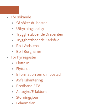
Hoppa
till
innehåll
För sökande
Så söker du bostad
Uthyrningspolicy
Trygghetsboende Drabanten
Trygghetsboende Karlsfrid
Bo i Vadstena
Bo i Borghamn
För hyresgäster
Flytta in
Flytta ut
Information om din bostad
Avfallshantering
Bredband / TV
Autogiro/E-faktura
Störningsjour
Felanmälan