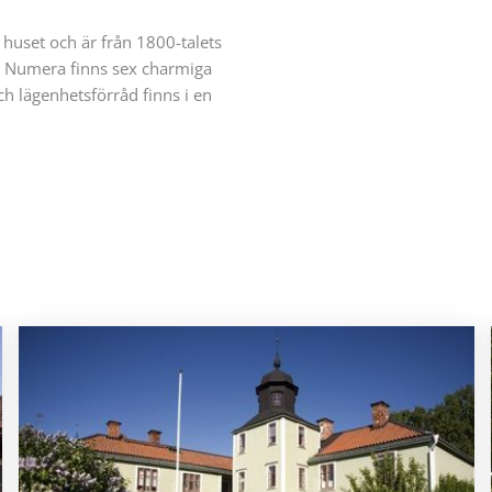
huset och är från 1800-talets
ri. Numera finns sex charmiga
h lägenhetsförråd finns i en