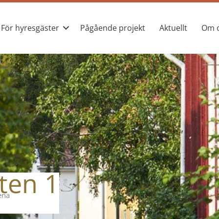
För hyresgäster
Pågående projekt
Aktuellt
Om 
ten 1
ena