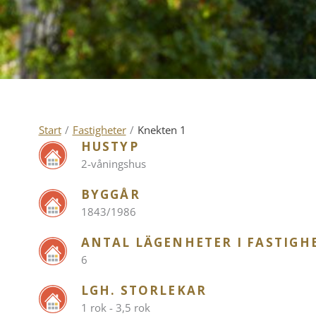
Start
/
Fastigheter
/
Knekten 1
HUSTYP
2-våningshus
BYGGÅR
1843/1986
ANTAL LÄGENHETER I FASTIGH
6
LGH. STORLEKAR
1 rok - 3,5 rok