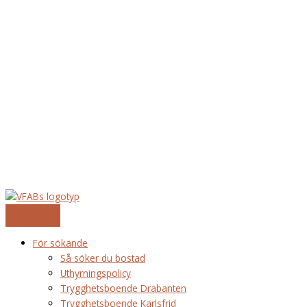
Hoppa
till
innehåll
För sökande
Så söker du bostad
Uthyrningspolicy
Trygghetsboende Drabanten
Trygghetsboende Karlsfrid