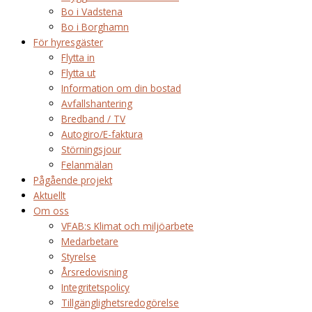
Bo i Vadstena
Bo i Borghamn
För hyresgäster
Flytta in
Flytta ut
Information om din bostad
Avfallshantering
Bredband / TV
Autogiro/E-faktura
Störningsjour
Felanmälan
Pågående projekt
Aktuellt
Om oss
VFAB:s Klimat och miljöarbete
Medarbetare
Styrelse
Årsredovisning
Integritetspolicy
Tillgänglighetsredogörelse