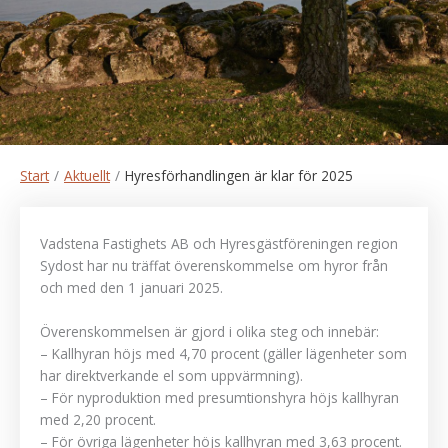
Start
/
Aktuellt
/
Hyresförhandlingen är klar för 2025
Vadstena Fastighets AB och Hyresgästföreningen region
Sydost har nu träffat överenskommelse om hyror från
och med den 1 januari 2025.
Överenskommelsen är gjord i olika steg och innebär:
– Kallhyran höjs med 4,70 procent (gäller lägenheter som
har direktverkande el som uppvärmning).
– För nyproduktion med presumtionshyra höjs kallhyran
med 2,20 procent.
– För övriga lägenheter höjs kallhyran med 3,63 procent.