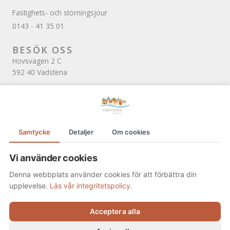
Fastighets- och störningsjour
0143 - 41 35 01
BESÖK OSS
Hovsvägen 2 C
592 40 Vadstena
ÖPPETTIDER
Tisdag och onsdag kl. 10.00–12.00
(Övriga dagar tar vi emot endast bokade besök)
Samtycke
Detaljer
Om cookies
SOCIALA MEDIER
Facebook
Vi använder cookies
Denna webbplats använder cookies för att förbättra din
upplevelse.
Läs vår integritetspolicy.
Acceptera alla