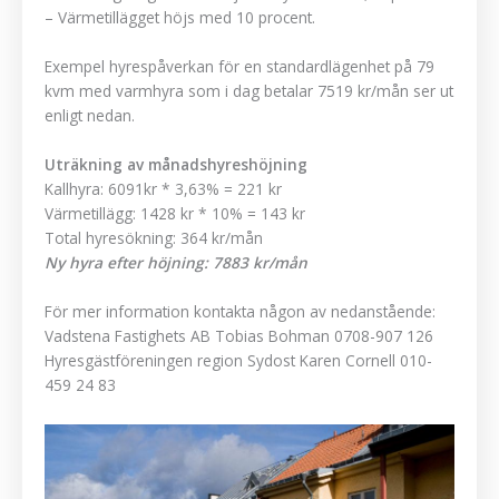
– Värmetillägget höjs med 10 procent.
Exempel hyrespåverkan för en standardlägenhet på 79
kvm med varmhyra som i dag betalar 7519 kr/mån ser ut
enligt nedan.
Uträkning av månadshyreshöjning
Kallhyra: 6091kr * 3,63% = 221 kr
Värmetillägg: 1428 kr * 10% = 143 kr
Total hyresökning: 364 kr/mån
Ny hyra efter höjning: 7883 kr/mån
För mer information kontakta någon av nedanstående:
Vadstena Fastighets AB Tobias Bohman 0708-907 126
Hyresgästföreningen region Sydost Karen Cornell 010-
459 24 83